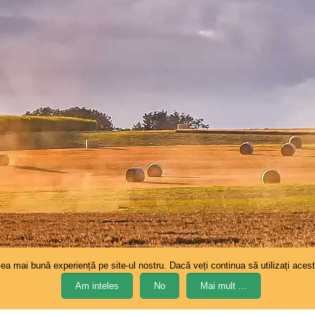
cea mai bună experiență pe site-ul nostru. Dacă veți continua să utilizați ace
Am inteles
No
Mai mult ...
zat de
RED FROG AGENTIE S.R.L.