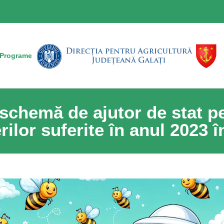
Programe
 schemă de ajutor de stat 
rilor suferite în anul 2023 