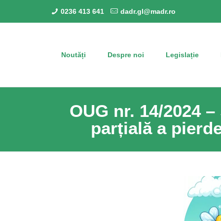
0236 413 641
dadr.gl@madr.ro
Noutăți
Despre noi
Legislație
OUG nr. 14/2024 –
parțială a pierde