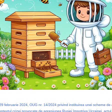
n 29 februarie 2024, OUG nr. 14/2024 privind instituirea unei scheme de
 contextul crizei provocate de agresiunea Rusiei împotriva Ucrainei, actul