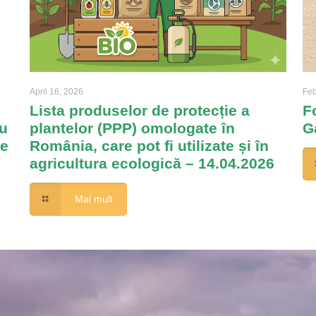
April 16, 2026
Feb
Lista produselor de protecție a
F
u
plantelor (PPP) omologate în
G
re
România, care pot fi utilizate și în
agricultura ecologică – 14.04.2026
Mai mult