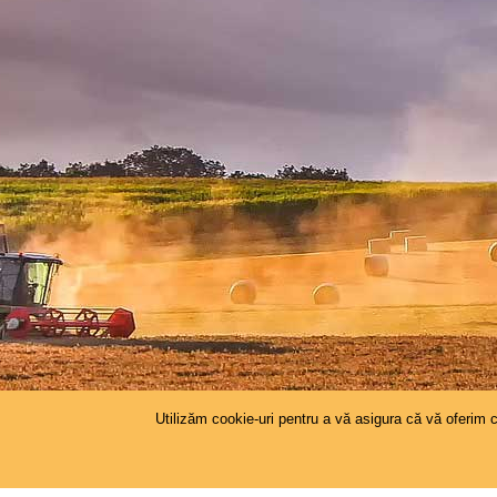
Utilizăm cookie-uri pentru a vă asigura că vă oferim 
©
2026
DAJ Galati
. Toate drepturile rezervate. Reali