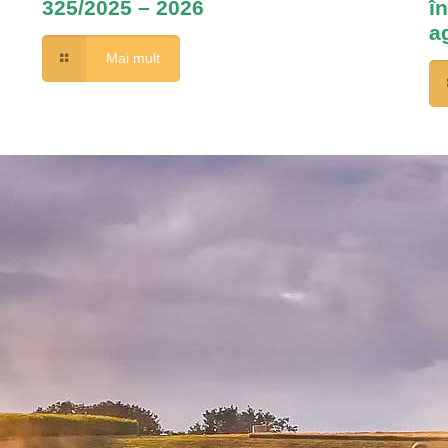
325/2025 – 2026
î
a
Mai mult