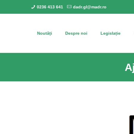
0236 413 641
dadr.gl@madr.ro
Noutăți
Despre noi
Legislație
A