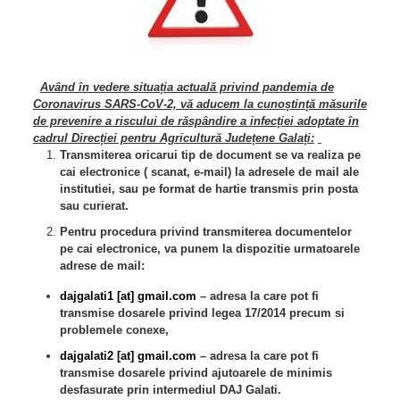
Având în vedere situația actuală privind pandemia de
Coronavirus SARS-CoV-2, vă aducem la cunoștință măsurile
de prevenire a riscului de răspândire a infecției adoptate în
cadrul Direcției pentru Agricultură Județene Galați:
Transmiterea oricarui tip de document se va realiza pe
cai electronice ( scanat, e-mail) la adresele de mail ale
institutiei, sau pe format de hartie transmis prin posta
sau curierat.
Pentru procedura privind transmiterea documentelor
pe cai electronice, va punem la dispozitie urmatoarele
adrese de mail:
dajgalati1 [at] gmail.com
– adresa la care pot fi
transmise dosarele privind legea 17/2014 precum si
problemele conexe,
dajgalati2 [at] gmail.com
– adresa la care pot fi
transmise dosarele privind ajutoarele de minimis
desfasurate prin intermediul DAJ Galati.