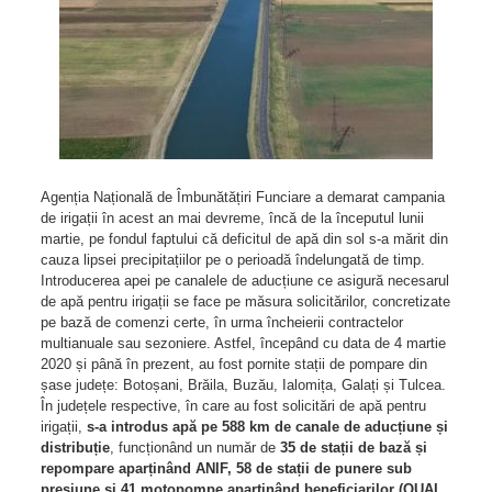
Agenția Națională de Îmbunătățiri Funciare a demarat campania
de irigații în acest an mai devreme, încă de la începutul lunii
martie, pe fondul faptului că deficitul de apă din sol s-a mărit din
cauza lipsei precipitațiilor pe o perioadă îndelungată de timp.
Introducerea apei pe canalele de aducțiune ce asigură necesarul
de apă pentru irigații se face pe măsura solicitărilor, concretizate
pe bază de comenzi certe, în urma încheierii contractelor
multianuale sau sezoniere. Astfel, începând cu data de 4 martie
2020 și până în prezent, au fost pornite stații de pompare din
șase județe: Botoșani, Brăila, Buzău, Ialomița, Galați și Tulcea.
În județele respective, în care au fost solicitări de apă pentru
irigații,
s-a introdus apă pe 588 km de canale de aducțiune și
distribuție
, funcționând un număr de
35 de stații de bază și
repompare aparținând ANIF, 58 de stații de punere sub
presiune și 41 motopompe aparținând beneficiarilor (OUAI,