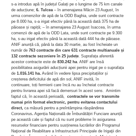
s-a introdus apă în județul Galați pe o lungime de 75 km canale
de aducțiune;
6. Tulcea
– în amenajarea Măcin 23 August, în
urma comenzilor de apă de la ODD Baghia, unde sunt contracte
pe 8.000 ha, s-a irigat efectiv până la această dată 375 ha de
păioase și rapiță; – în amenajarea 23 August Isaccea, în urma
comenzii de apă de la ODD Lata, unde sunt contracte pe 9.300
ha, s-au irigat efectiv până la această dată 444 ha de păioase.
ANIF anunță că, până la data 30 martie, au fost încheiate un
număr de
763 contracte din care 631 contracte multianuale și
132 contracte sezoniere în 25 județe
. Suprafața aferentă
acestor contracte este de
830.242 ha
. ANIF are însă
posibilitatea asigurării aducțiunii apei pentru irigat pe o suprafața
de
1.016.141
ha.
Având în vedere lipsa precipitațiilor și
creșterea deficitului de apă din sol, ANIF invită, în
continuare, toți fermierii care încă nu au încheiat contracte
pentru livrarea apei să facă demersuri în acest sens. Amintim
faptul că, în această perioadă,
contractele se vor transmite
numai prin format electronic, pentru evitarea contactului
direct,
ca măsură pentru a preîntâmpina răspândirea
Coronavirus
.
Agenția Națională de Îmbunătățiri Funciare anunță
pe această cale și faptul că nu sunt probleme în asigurarea
resurselor financiare pentru susținerea lucrărilor din Programul
Naţional de Reabilitare a Infrastructurii Principale de Irigaţii din