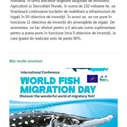
România. În urma alocărilor bugetare asigurate de Ministerul
Agriculturii și Dezvoltării Rurale, în suma de 232 milioane lei, se
finanțează continuarea lucrărilor de reabilitare a infrastructurii de
irigații în 93 obiective de investiții. În acest an, se vor pune în
funcțiune 11 obiective de investiții din amenajările de irigații. De
asemenea, se fac eforturi pentru a fi alocate sume suplimentare
pentru a putea pune în funcțiune înca 5 obiective de investiții, la
care gradul de realizare este de peste 80%.
Mai multe anunturi