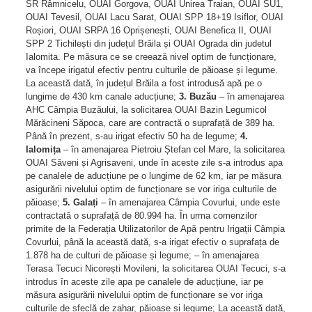
SR Râmnicelu, OUAI Gorgova, OUAI Unirea Traian, OUAI SU1,
OUAI Tevesil, OUAI Lacu Sarat, OUAI SPP 18+19 Isiflor, OUAI
Roșiori, OUAI SRPA 16 Oprișenești, OUAI Benefica II, OUAI
SPP 2 Tichilești din județul Brăila și OUAI Ograda din judetul
Ialomita. Pe măsura ce se creează nivel optim de funcționare,
va începe irigatul efectiv pentru culturile de păioase și legume.
La această dată, în județul Brăila a fost introdusă apă pe o
lungime de 430 km canale aducțiune;
3. Buzău
– în amenajarea
AHC Câmpia Buzăului, la solicitarea OUAI Bazin Legumicol
Mărăcineni Săpoca, care are contractă o suprafață de 389 ha.
Până în prezent, s-au irigat efectiv 50 ha de legume;
4.
Ialomița
– în amenajarea Pietroiu Ștefan cel Mare, la solicitarea
OUAI Săveni și Agrisaveni, unde în aceste zile s-a introdus apa
pe canalele de aducțiune pe o lungime de 62 km, iar pe măsura
asigurării nivelului optim de funcționare se vor iriga culturile de
păioase;
5. Galați
– în amenajarea Câmpia Covurlui, unde este
contractată o suprafață de 80.994 ha. În urma comenzilor
primite de la Federația Utilizatorilor de Apă pentru Irigații Câmpia
Covurlui, până la această dată, s-a irigat efectiv o suprafața de
1.878 ha de culturi de păioase și legume; – în amenajarea
Terasa Tecuci Nicorești Movileni, la solicitarea OUAI Tecuci, s-a
introdus în aceste zile apa pe canalele de aducțiune, iar pe
măsura asigurării nivelului optim de funcționare se vor iriga
culturile de sfeclă de zahar, păioase și legume; La această dată,