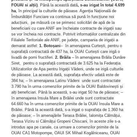
FOUAI si alții)
. Până la această dată
, s-au irigat în total 4.699
ha
, în principal la culturile de păioase. Agenția Națională de
Îmbunătățiri Funciare va continua să pună în funcțiune noi
aducțiuni, pe măsură ce se primesc solicitări de apă de la
beneficiarii cu care ANIF are încheiate contracte de irigații sau
se vor încheia noi contracte. Potrivit informațiilor centralizate din
Filialele Teritoriale ale ANIF, pe județe, campania de irigații a
demarat astfel:
1. Botoșani
– în amenajarea Curtești, pentru o
suprafață contractată de 437 ha, la OUAI Curtești care irigă o
livadă de pomi fructiferi.
2. Brăila
– în amenajarea Brăila Dunăre
Siret, pentru o suprafață contractată de 3.625 ha la Federația
Utilizatorilor de Apa pentru Irigații Vădeni, unde se irigă culturile
de păioase. La această dată, suprafața efectiv udată este de
384 ha; – în amenajarea Latinu Vădeni unde sunt contractate
3.790 ha în urma comenzilor primite de la OUAI Baldovinești și
alți beneficiari. Până la această, s-au irigat 50 ha de păioase; –
în amenajarea Insula Mare a Brăilei unde sunt contractate
64.660 ha în urma comenzilor primite de la OUAI Insula Mare a
Brăilei. Până la această dată, s-a irigat o suprafața de 1.360 ha
de păioase; – în amenajările Terasa Brăilei, Ialomița Călmățui,
Terasa Viziru si Călmățui Gropeni Chiscani, în aceste zile s-a
introdus apa pe canale, ca urmare a comenzilor primite de la
OUAI CA1 Motopompe, OAUI SK Mihail Kogălniceanu, OUAI