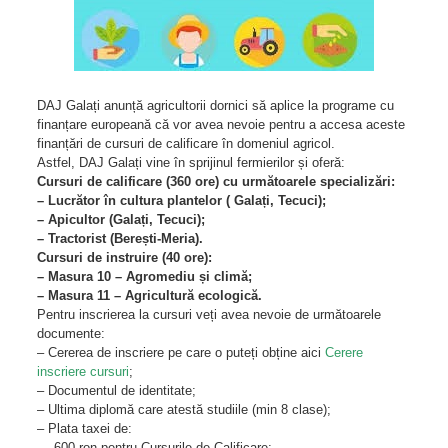
DAJ Galați anunță agricultorii dornici să aplice la programe cu
finanțare europeană că vor avea nevoie pentru a accesa aceste
finanțări de cursuri de calificare în domeniul agricol.
Astfel, DAJ Galați vine în sprijinul fermierilor și oferă:
Cursuri de calificare (360 ore) cu următoarele specializări:
– Lucrător în cultura plantelor ( Galați, Tecuci);
– Apicultor (Galați, Tecuci);
– Tractorist (Berești-Meria).
Cursuri de instruire (40 ore):
– Masura 10 – Agromediu și climă;
– Masura 11 – Agricultură ecologică.
Pentru inscrierea la cursuri veți avea nevoie de următoarele
documente:
– Cererea de inscriere pe care o puteți obține aici
Cerere
inscriere cursuri
;
– Documentul de identitate;
– Ultima diplomă care atestă studiile (min 8 clase);
– Plata taxei de:
— 600 ron pentru Cursurile de Calificare;