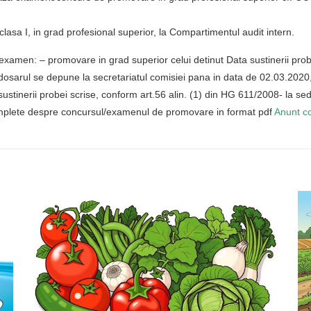
 clasa I, in grad profesional superior, la Compartimentul audit intern.
amen: – promovare in grad superior celui detinut Data sustinerii proba
dosarul se depune la secretariatul comisiei pana in data de 02.03.2020
r sustinerii probei scrise, conform art.56 alin. (1) din HG 611/2008- la se
complete despre concursul/examenul de promovare in format pdf
Anunt c