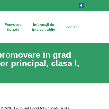
Formulare
Informații de
Contact
tipizate
interes public
promovare in grad
r principal, clasa I,
G57/2019 – privind Codul Administrativ si HG