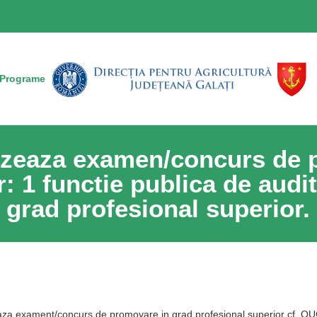
Programe
izeaza examen/concurs de 
: 1 functie publica de audito
grad profesional superior.
eaza exament/concurs de promovare in grad profesional superior cf. OU