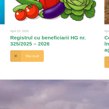
April 20, 2026
Apr
Registrul cu beneficiarii HG nr.
C
325/2025 – 2026
î
a
Mai mult