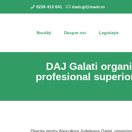
0236 413 641
dadr.gl@madr.ro
Noutăți
Despre noi
Legislație
DAJ Galati organ
profesional superior
Directia pentru Agricultura Judeteana Galati, organiz