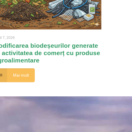
il 7, 2026
odificarea biodeșeurilor generate
n activitatea de comerț cu produse
groalimentare
Mai mult