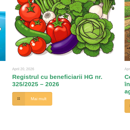
April 20, 2026
Apr
Registrul cu beneficiarii HG nr.
C
325/2025 – 2026
î
a
Mai mult