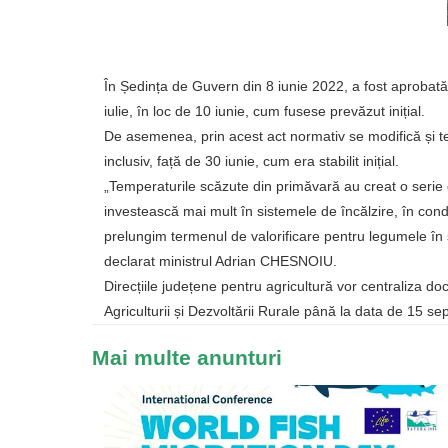
În Ședința de Guvern din 8 iunie 2022, a fost aprobată 
iulie, în loc de 10 iunie, cum fusese prevăzut inițial.
De asemenea, prin acest act normativ se modifică și te
inclusiv, față de 30 iunie, cum era stabilit inițial.
„Temperaturile scăzute din primăvară au creat o serie de 
investească mai mult în sistemele de încălzire, în condiț
prelungim termenul de valorificare pentru legumele în s
declarat ministrul Adrian CHESNOIU.
Direcțiile județene pentru agricultură vor centraliza do
Agriculturii și Dezvoltării Rurale până la data de 15 se
Mai multe anunturi