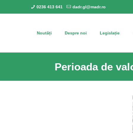
0236 413 641
dadr.gl@madr.ro
Noutăți
Despre noi
Legislație
Perioada de val