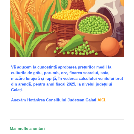
Vă aducem la cunoștință aprobarea prețurilor medii la
culturile de grâu, porumb, orz, floarea soarelui, soia,
mazăre furajeră și rapiță, în vederea calculului venitului brut
din arendă, pentru anul fiscal 2025, la nivelul județului
Galați.
Anexăm Hotărârea Consiliului Județean Galați
AICI
.
Mai multe anunturi