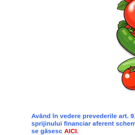
Având în vedere prevederile art. 9,
sprijinului financiar aferent sche
se găsesc
AICI
.