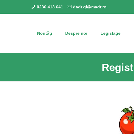
0236 413 641
dadr.gl@madr.ro
Noutăți
Despre noi
Legislație
Regist