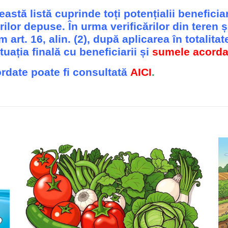
astă listă cuprinde toți potențialii beneficia
rilor depuse. În urma verificărilor din teren 
rt. 16, alin. (2), după aplicarea în totalitat
uația finală cu beneficiarii și
sumele acorda
ordate poate fi consultată
AICI
.