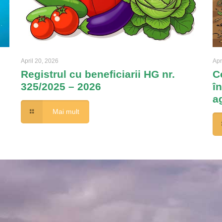
April 20, 2026
Apr
Registrul cu beneficiarii HG nr.
C
325/2025 – 2026
î
a
Mai mult