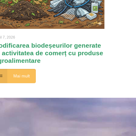
il 7, 2026
odificarea biodeșeurilor generate
n activitatea de comerț cu produse
groalimentare
Mai mult