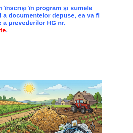
ri înscriși în program și sumele
și a documentelor depuse, ea va fi
e a prevederilor HG nr.
te
.