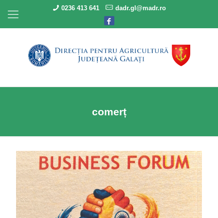
0236 413 641
dadr.gl@madr.ro
comerț