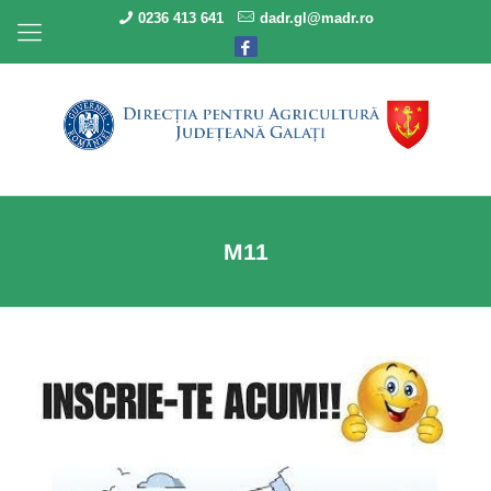
0236 413 641
dadr.gl@madr.ro
M11