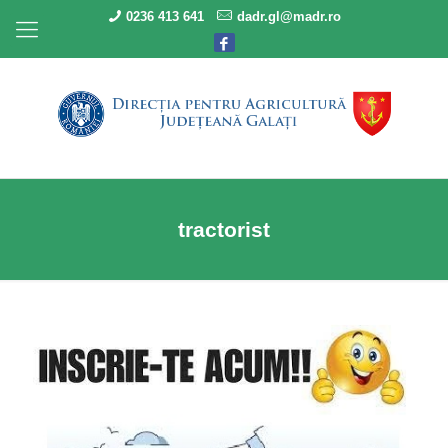
0236 413 641
dadr.gl@madr.ro
tractorist