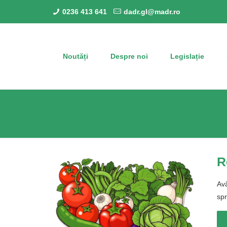
0236 413 641
dadr.gl@madr.ro
Noutăți
Despre noi
Legislație
R
Avâ
spr