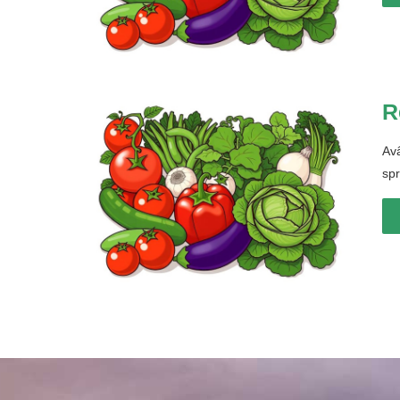
R
Avâ
spr